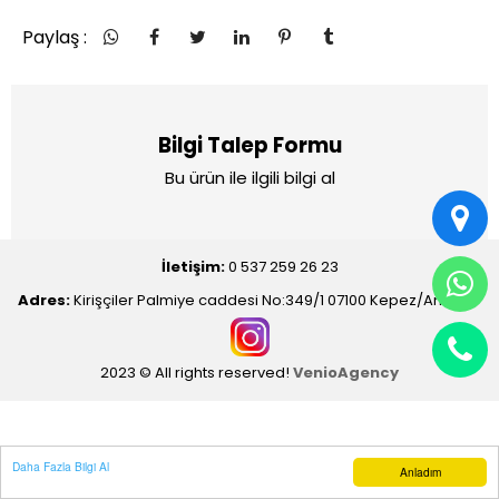
Paylaş :
Bilgi Talep Formu
Bu ürün ile ilgili bilgi al
İletişim:
0 537 259 26 23
Adres:
Kirişçiler Palmiye caddesi No:349/1 07100 Kepez/Antalya
2023 © All rights reserved!
VenioAgency
Daha Fazla Bilgi Al
Anladım