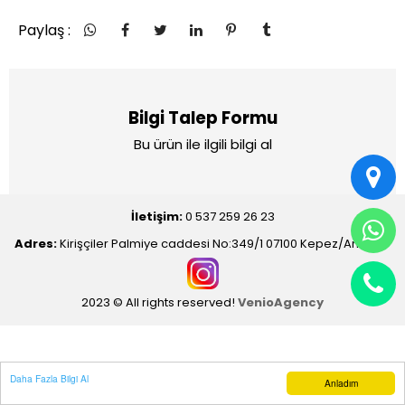
Paylaş :
Bilgi Talep Formu
Bu ürün ile ilgili bilgi al
İletişim:
0 537 259 26 23
Adres:
Kirişçiler Palmiye caddesi No:349/1 07100 Kepez/Antalya
2023 © All rights reserved!
VenioAgency
Daha Fazla Bilgi Al
Anladım