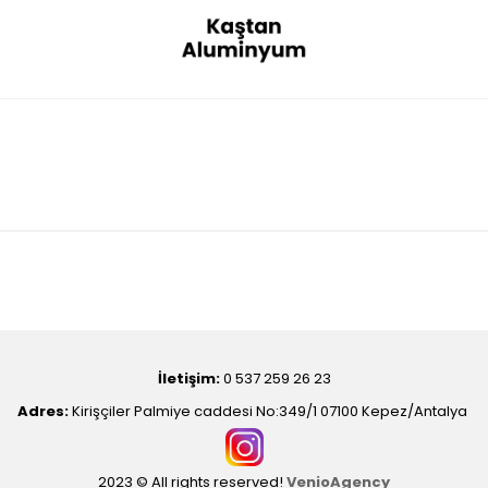
İletişim:
0 537 259 26 23
Adres:
Kirişçiler Palmiye caddesi No:349/1 07100 Kepez/Antalya
2023 © All rights reserved!
VenioAgency