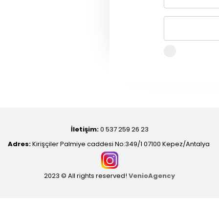
İletişim:
0 537 259 26 23
Adres:
Kirişçiler Palmiye caddesi No:349/1 07100 Kepez/Antalya
2023 © All rights reserved!
VenioAgency